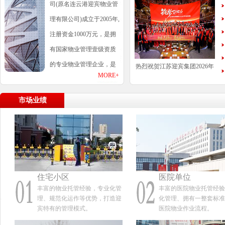
司(原名连云港迎宾物业管
理有限公司)成立于2005年,
注册资金1000万元，是拥
有国家物业管理壹级资质
的专业物业管理企业，是
热烈祝贺江苏迎宾集团2026年
MORE+
连云港市物业管理协会副会长单位，是一家
会盛典圆满落幕！
专门从事物业管理、保洁服务、家政服务、
市场业绩
居家养老服务等的物业管理企业。 江苏迎
宾物业管理有限公司目前拥有一支1200余人
的年轻化、高学历、高素质的管理骨干和专
业技术队伍。凭借其一贯的创新精神、专业
化管理、规范化运作等优势，不断引入国内
住宅小区
医院单位
外先进的管理理念，打造迎宾特色管理模
丰富的物业托管经验，专业化管
丰富的医院物业托管经验
理、规范化运作等优势，打造迎
化管理、拥有一整套标准
式，以其鲜明的“三大特色”（特色的保安队
宾特有的管理模式。
医院物业作业流程。
伍、特色的物业服务、特色的社区文化）鹤