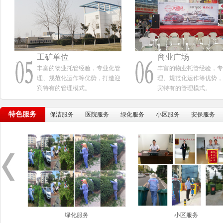
立于全国物业管理行业。管理物业类型涵盖
住宅（独立式房屋、多层、高层）、商业楼
宇、写字楼、政府办公楼、学校、公园、文
体中心、停车场、会展中心、工业园区、医
工矿单位
商业广场
院、火车站、居家养老等。 公司建立了完
丰富的物业托管经验，专业化管
丰富的物业托管经验，专
理、规范化运作等优势，打造迎
理、规范化运作等优势，
善的标准管理体系，通过了ISO9001:2015国
宾特有的管理模式。
宾特有的管理模式。
际质量管理体系认证，ISO4001环境管理体
系认证、OHSAS18001职业健康安全管理体
特色服务
保洁服务
医院服务
绿化服务
小区服务
安保服务
系认证，企业管理逐步走向规范化、标准
化。所服务的项目多次获得省优、市优、区
优等，得到社会各界...
绿化服务
小区服务